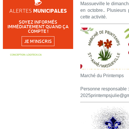
Massueville le dimanche
MUNICIPALES
ALERTES
en octobre.. Plusieurs 
cette activité.
SOYEZ INFORMÉS
IMMÉDIATEMENT QUAND ÇA
COMPTE !
JE M'INSCRIS
CONCEPTION:
LOGITECK.CA
Marché du Printemps
Personne responsable 
2025printempsjulie@gm