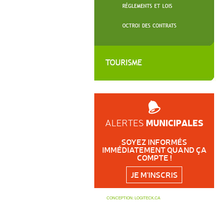
MUNICIPALES
ALERTES
SOYEZ INFORMÉS
IMMÉDIATEMENT QUAND ÇA
COMPTE !
JE M'INSCRIS
CONCEPTION:
LOGITECK.CA