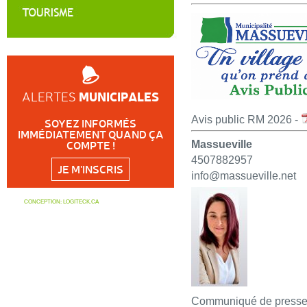
MUNICIPALES
ALERTES
Avis public RM 2026 -
SOYEZ INFORMÉS
IMMÉDIATEMENT QUAND ÇA
COMPTE !
Massueville
4507882957
JE M'INSCRIS
info@massueville.net
CONCEPTION:
LOGITECK.CA
Communiqué de press