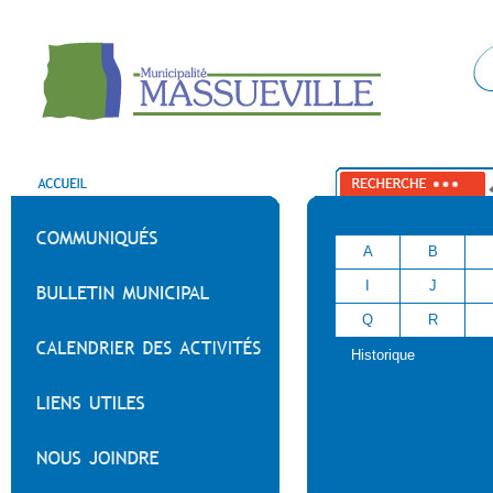
A
B
I
J
Q
R
Historique